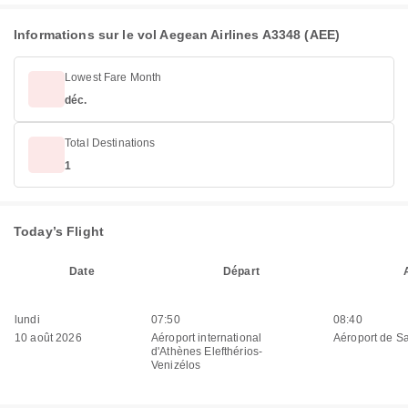
Informations sur le vol Aegean Airlines A3348 (AEE)
Lowest Fare Month
déc.
Total Destinations
1
Today’s Flight
Date
Départ
lundi
07:50
08:40
10 août 2026
Aéroport international
Aéroport de Sa
d'Athènes Elefthérios-
Venizélos