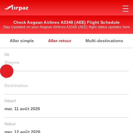
Check Aegean Airlines A3348 (AEE) Flight Schedule
Stay Updated on your Aegean Airlines A3348 (AEE) flight status updates here
Aller simple
Aller-retour
Multi-destinations
De
Origine
À
Destination
Départ
mar. 11 août 2026
Retour
mer. 12 août 2026