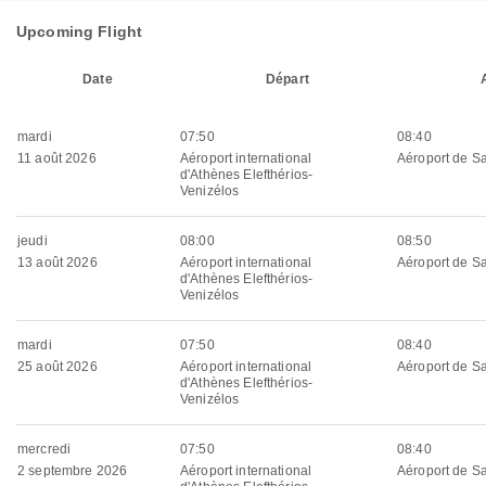
Upcoming Flight
Date
Départ
mardi
07:50
08:40
11 août 2026
Aéroport international
Aéroport de Sa
d'Athènes Elefthérios-
Venizélos
jeudi
08:00
08:50
13 août 2026
Aéroport international
Aéroport de Sa
d'Athènes Elefthérios-
Venizélos
mardi
07:50
08:40
25 août 2026
Aéroport international
Aéroport de Sa
d'Athènes Elefthérios-
Venizélos
mercredi
07:50
08:40
2 septembre 2026
Aéroport international
Aéroport de Sa