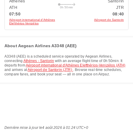
Athènes
Santorin
ATH
JTR
0h 50min
07:50
08:40
Aéroport international d'Athènes
Aéroport de Santorin
Elefthérios-Venizélos
About Aegean Airlines A3348 (AEE)
A3348
(
AEE
) is a scheduled service operated by
Aegean Airlines
,
connecting
Athènes - Santorin
with an average flight time of
0h 50min
. It
departs from
Aéroport international d'Athènes Elefthérios-Venizélos (ATH)
and arrives at
Aéroport de Santorin (JTR)
. Browse real-time schedules,
compare fares, and book your seat — all in one place on Airpaz.
Dernière mise à jour le
4 août 2026 à 01:24 UTC+0