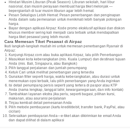
Hindari Musim Liburan (Peak Season): Liburan sekolah, hari libur
nasional, dan musim perayaan membuat harga tiket melonjak —
bepergianlah di luar musim liburan agar lebih hemat.
Pesan Sekaligus Lebih Hemat: Pesan penerbangan dan penginapan
Anda dalam satu pemesanan untuk menikmati lebih banyak potongan
harga.
Bayar dengan aplikasi Airpaz: Kode promo eksklusif aplikasi dan diskon
khusus member sering kali menjadi cara terbaik untuk mendapatkan
harga tiket pesawat yang lebih murah.
Cara Memesan Tiket Pesawat di Airpaz
Ikuti langkah-langkah mudah ini untuk memesan penerbangan Ryanair di
Airpaz:
Kunjungi Airpaz.com atau buka aplikasi Airpaz, lalu pilih Penerbangan
Masukkan kota keberangkatan (mis. Kuala Lumpur) dan destinasi tujuan
Anda (mis. Bali, Singapura, atau Bangkok)
Pilih tanggal perjalanan dan jumlah penumpang
Ketuk Cari untuk melihat penerbangan yang tersedia
Gunakan filter seperti harga, waktu keberangkatan, atau durasi untuk
menemukan opsi terbaik, lalu pilih penerbangan yang Anda inginkan
Isi detail penumpang persis seperti yang tertera di paspor atau KTP
Anda (nama lengkap, tanggal lahir, kewarganegaraan, dan info kontak)
Tambahkan layanan ekstra jika perlu, seperti bagasi, pilihan kursi,
makanan, atau asuransi perjalanan
Tinjau kembali detail pemesanan Anda
Pilih metode pembayaran (kartu kredit/debit, transfer bank, PayPal, atau
cicilan)
Selesaikan pembayaran Anda—e-tiket akan dikirimkan ke email Anda
dan dapat dilihat di dalam aplikasi