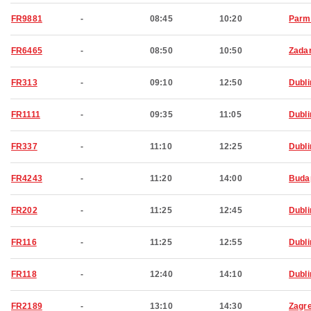
FR9881
-
08:45
10:20
Parm
FR6465
-
08:50
10:50
Zada
FR313
-
09:10
12:50
Dubli
FR1111
-
09:35
11:05
Dubli
FR337
-
11:10
12:25
Dubli
FR4243
-
11:20
14:00
Buda
FR202
-
11:25
12:45
Dubli
FR116
-
11:25
12:55
Dubli
FR118
-
12:40
14:10
Dubli
FR2189
-
13:10
14:30
Zagr