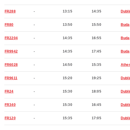
FR288
-
13:15
14:35
Dubli
FR80
-
13:50
15:50
Buda
FR2204
-
14:35
16:55
Buda
FR9942
-
14:35
17:45
Buda
FR6028
-
14:50
15:35
Athe
FR9611
-
15:20
19:25
Dubli
FR24
-
15:30
18:05
Dubli
FR340
-
15:30
16:45
Dubli
FR120
-
15:35
17:05
Dubli