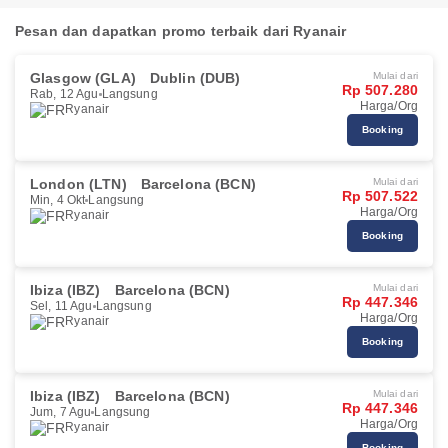
Pesan dan dapatkan promo terbaik dari Ryanair
Glasgow (GLA)
Dublin (DUB)
Mulai dari
Rp 507.280
Rab, 12 Agu
Langsung
Harga/Org
Ryanair
Booking
London (LTN)
Barcelona (BCN)
Mulai dari
Rp 507.522
Min, 4 Okt
Langsung
Harga/Org
Ryanair
Booking
Ibiza (IBZ)
Barcelona (BCN)
Mulai dari
Rp 447.346
Sel, 11 Agu
Langsung
Harga/Org
Ryanair
Booking
Ibiza (IBZ)
Barcelona (BCN)
Mulai dari
Rp 447.346
Jum, 7 Agu
Langsung
Harga/Org
Ryanair
Booking