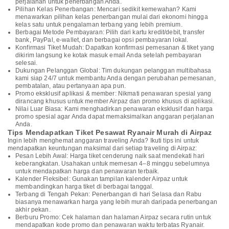
perjalanan untuk penerbangan Anda.
Pilihan Kelas Penerbangan: Mencari sedikit kemewahan? Kami
menawarkan pilihan kelas penerbangan mulai dari ekonomi hingga
kelas satu untuk pengalaman terbang yang lebih premium.
Berbagai Metode Pembayaran: Pilih dari kartu kredit/debit, transfer
bank, PayPal, e-wallet, dan berbagai opsi pembayaran lokal.
Konfirmasi Tiket Mudah: Dapatkan konfirmasi pemesanan & tiket yang
dikirim langsung ke kotak masuk email Anda setelah pembayaran
selesai.
Dukungan Pelanggan Global: Tim dukungan pelanggan multibahasa
kami siap 24/7 untuk membantu Anda dengan perubahan pemesanan,
pembatalan, atau pertanyaan apa pun.
Promo eksklusif aplikasi & member: Nikmati penawaran spesial yang
dirancang khusus untuk member Airpaz dan promo khusus di aplikasi.
Nilai Luar Biasa: Kami menghadirkan penawaran eksklusif dan harga
promo spesial agar Anda dapat memaksimalkan anggaran perjalanan
Anda.
Tips Mendapatkan Tiket Pesawat Ryanair Murah di Airpaz
Ingin lebih menghemat anggaran traveling Anda? Ikuti tips ini untuk
mendapatkan keuntungan maksimal dari setiap traveling di Airpaz:
Pesan Lebih Awal: Harga tiket cenderung naik saat mendekati hari
keberangkatan. Usahakan untuk memesan 4–8 minggu sebelumnya
untuk mendapatkan harga dan penawaran terbaik.
Kalender Fleksibel: Gunakan tampilan kalender Airpaz untuk
membandingkan harga tiket di berbagai tanggal.
Terbang di Tengah Pekan: Penerbangan di hari Selasa dan Rabu
biasanya menawarkan harga yang lebih murah daripada penerbangan
akhir pekan.
Berburu Promo: Cek halaman dan halaman Airpaz secara rutin untuk
mendapatkan kode promo dan penawaran waktu terbatas Ryanair.