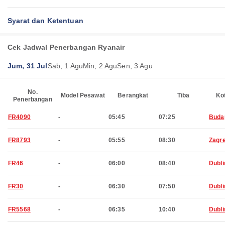
Syarat dan Ketentuan
Cek Jadwal Penerbangan Ryanair
Jum, 31 Jul
Sab, 1 Agu
Min, 2 Agu
Sen, 3 Agu
No.
Model Pesawat
Berangkat
Tiba
Ko
Penerbangan
FR4090
-
05:45
07:25
Buda
FR8793
-
05:55
08:30
Zagr
FR46
-
06:00
08:40
Dubli
FR30
-
06:30
07:50
Dubli
FR5568
-
06:35
10:40
Dubli