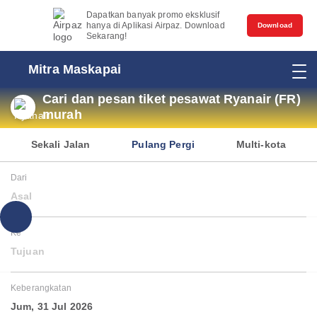
Dapatkan banyak promo eksklusif
hanya di Aplikasi Airpaz. Download
Download
Sekarang!
Mitra Maskapai
Cari dan pesan tiket pesawat Ryanair (FR)
murah
Sekali Jalan
Pulang Pergi
Multi-kota
Dari
Asal
Ke
Tujuan
Keberangkatan
Jum, 31 Jul 2026