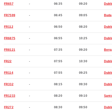
FR657
-
06:35
09:20
Dubli
FR7599
-
06:45
09:05
Buda
FR112
-
06:50
08:20
Dubli
FR6875
-
06:55
10:25
Dubli
FR8121
-
07:35
09:20
Berg
FR22
-
07:55
10:30
Dubli
FR114
-
07:55
09:25
Dubli
FR332
-
08:15
09:30
Dubli
FR1233
-
08:20
09:10
Santo
FR272
-
08:30
09:50
Dubli