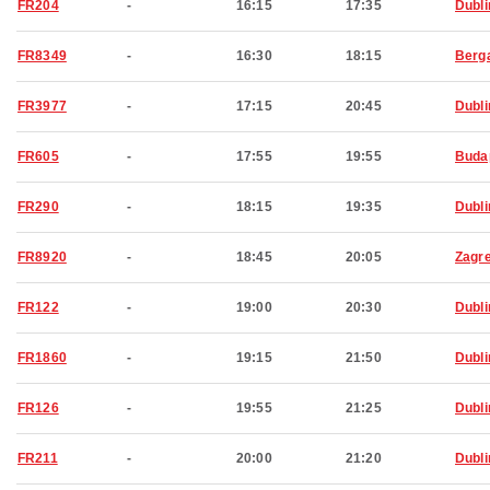
FR204
-
16:15
17:35
Dubli
FR8349
-
16:30
18:15
Berg
FR3977
-
17:15
20:45
Dubli
FR605
-
17:55
19:55
Buda
FR290
-
18:15
19:35
Dubli
FR8920
-
18:45
20:05
Zagr
FR122
-
19:00
20:30
Dubli
FR1860
-
19:15
21:50
Dubli
FR126
-
19:55
21:25
Dubli
FR211
-
20:00
21:20
Dubli