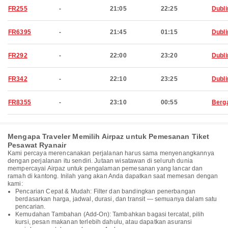
FR255
-
21:05
22:25
Dubli
FR6395
-
21:45
01:15
Dubli
FR292
-
22:00
23:20
Dubli
FR342
-
22:10
23:25
Dubli
FR8355
-
23:10
00:55
Berg
Mengapa Traveler Memilih Airpaz untuk Pemesanan Tiket
Pesawat Ryanair
Kami percaya merencanakan perjalanan harus sama menyenangkannya
dengan perjalanan itu sendiri. Jutaan wisatawan di seluruh dunia
mempercayai Airpaz untuk pengalaman pemesanan yang lancar dan
ramah di kantong. Inilah yang akan Anda dapatkan saat memesan dengan
kami:
Pencarian Cepat & Mudah: Filter dan bandingkan penerbangan
berdasarkan harga, jadwal, durasi, dan transit — semuanya dalam satu
pencarian.
Kemudahan Tambahan (Add-On): Tambahkan bagasi tercatat, pilih
kursi, pesan makanan terlebih dahulu, atau dapatkan asuransi