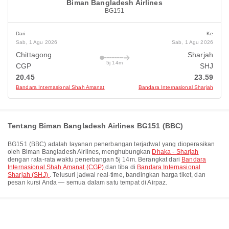
Biman Bangladesh Airlines
BG151
Dari
Ke
Sab, 1 Agu 2026
Sab, 1 Agu 2026
Chittagong
Sharjah
5j 14m
CGP
SHJ
20.45
23.59
Bandara Internasional Shah Amanat
Bandara Internasional Sharjah
Tentang Biman Bangladesh Airlines BG151 (BBC)
BG151
(
BBC
) adalah layanan penerbangan terjadwal yang dioperasikan
oleh
Biman Bangladesh Airlines
, menghubungkan
Dhaka - Sharjah
dengan rata-rata waktu penerbangan
5j 14m
. Berangkat dari
Bandara
Internasional Shah Amanat (CGP)
dan tiba di
Bandara Internasional
Sharjah (SHJ)
. Telusuri jadwal real-time, bandingkan harga tiket, dan
pesan kursi Anda — semua dalam satu tempat di Airpaz.