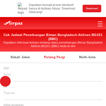
Dapatkan banyak promo eksklusif
hanya di Aplikasi Airpaz. Download
Download
Sekarang!
Cek Jadwal Penerbangan Biman Bangladesh Airlines BG151
(BBC)
Dapatkan informasi terbaru tentang status penerbangan Biman Bangladesh
Airlines BG151 (BBC) Anda di sini
Sekali Jalan
Pulang Pergi
Multi-kota
Dari
Asal
Ke
Tujuan
Keberangkatan