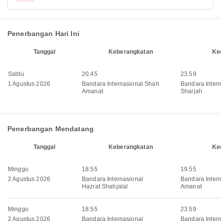
Penerbangan Hari Ini
Tanggal
Keberangkatan
Ke
Sabtu
20.45
23.59
1 Agustus 2026
Bandara Internasional Shah
Bandara Inter
Amanat
Sharjah
Penerbangan Mendatang
Tanggal
Keberangkatan
Ke
Minggu
18.55
19.55
2 Agustus 2026
Bandara Internasional
Bandara Inter
Hazrat Shahjalal
Amanat
Minggu
18.55
23.59
2 Agustus 2026
Bandara Internasional
Bandara Inter