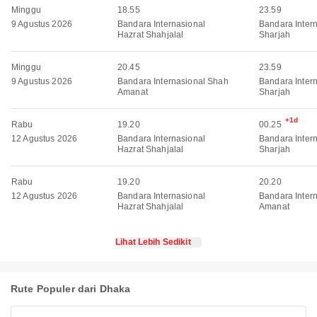
Minggu
18.55
23.59
9 Agustus 2026
Bandara Internasional
Bandara Inter
Hazrat Shahjalal
Sharjah
Minggu
20.45
23.59
9 Agustus 2026
Bandara Internasional Shah
Bandara Inter
Amanat
Sharjah
+1d
Rabu
19.20
00.25
12 Agustus 2026
Bandara Internasional
Bandara Inter
Hazrat Shahjalal
Sharjah
Rabu
19.20
20.20
12 Agustus 2026
Bandara Internasional
Bandara Inter
Hazrat Shahjalal
Amanat
Lihat Lebih Sedikit
Rute Populer dari Dhaka