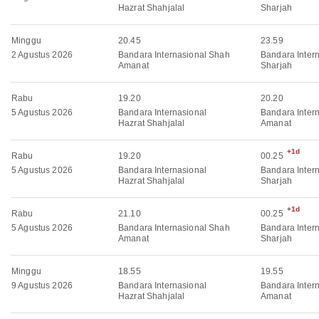
Hazrat Shahjalal
Sharjah
Minggu
20.45
23.59
2 Agustus 2026
Bandara Internasional Shah
Bandara Inter
Amanat
Sharjah
Rabu
19.20
20.20
5 Agustus 2026
Bandara Internasional
Bandara Inter
Hazrat Shahjalal
Amanat
+1d
Rabu
19.20
00.25
5 Agustus 2026
Bandara Internasional
Bandara Inter
Hazrat Shahjalal
Sharjah
+1d
Rabu
21.10
00.25
5 Agustus 2026
Bandara Internasional Shah
Bandara Inter
Amanat
Sharjah
Minggu
18.55
19.55
9 Agustus 2026
Bandara Internasional
Bandara Inter
Hazrat Shahjalal
Amanat