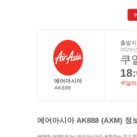
2
출발지
2026년
쿠
18
에어아시아
쿠알라
AK888
에어아시아 AK888 (AXM) 정
AK888
(
AXM
)은(는)
에어아시아
이 운항하는 정기 