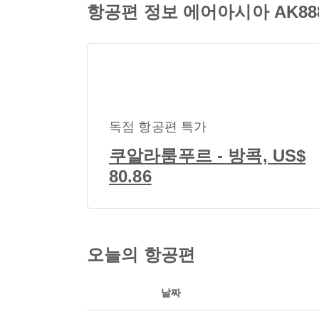
항공편 정보 에어아시아 AK888
독점 항공편 특가
쿠알라룸푸르 - 방콕, US$
80.86
오늘의 항공편
날짜