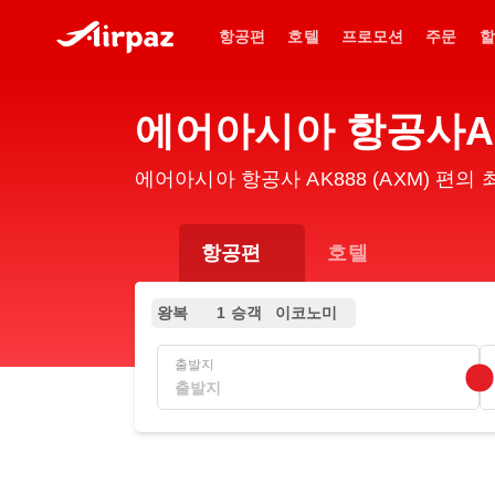
항공편
호텔
프로모션
주문
할
에어아시아 항공사AK
에어아시아 항공사 AK888 (AXM) 편
항공편
호텔
왕복
1 승객
이코노미
출발지