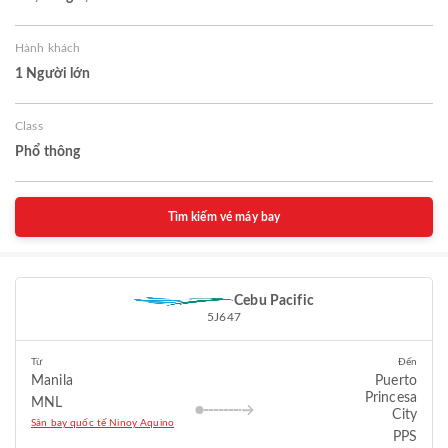
Hành khách
1 Người lớn
Class
Phổ thông
Tìm kiếm vé máy bay
Cebu Pacific
5J647
Từ
Đến
Manila
Puerto
Princesa
MNL
City
Sân bay quốc tế Ninoy Aquino
PPS