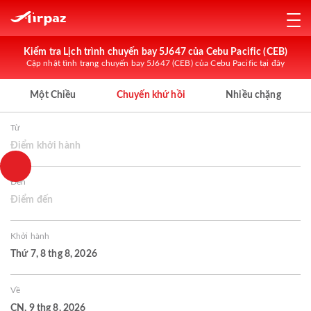
Kiểm tra Lịch trình chuyến bay 5J647 của Cebu Pacific (CEB)
Cập nhật tình trạng chuyến bay 5J647 (CEB) của Cebu Pacific tại đây
Một Chiều
Chuyến khứ hồi
Nhiều chặng
Từ
Điểm khởi hành
Đến
Điểm đến
Khởi hành
Thứ 7, 8 thg 8, 2026
Về
CN, 9 thg 8, 2026