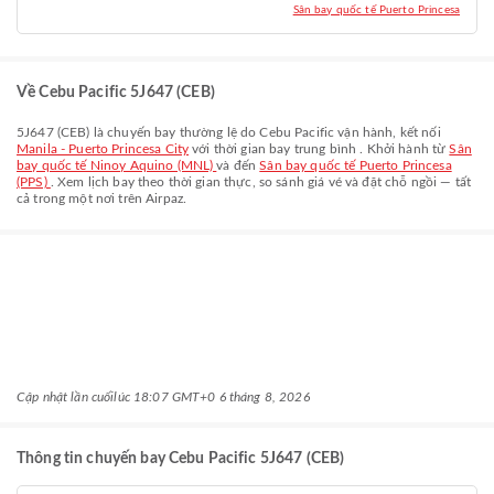
Sân bay quốc tế Puerto Princesa
Về Cebu Pacific 5J647 (CEB)
5J647
(
CEB
) là chuyến bay thường lệ do
Cebu Pacific
vận hành, kết nối
Manila - Puerto Princesa City
với thời gian bay trung bình
. Khởi hành từ
Sân
bay quốc tế Ninoy Aquino (MNL)
và đến
Sân bay quốc tế Puerto Princesa
(PPS)
. Xem lịch bay theo thời gian thực, so sánh giá vé và đặt chỗ ngồi — tất
cả trong một nơi trên Airpaz.
Cập nhật lần cuối
lúc 18:07 GMT+0 6 tháng 8, 2026
Thông tin chuyến bay Cebu Pacific 5J647 (CEB)