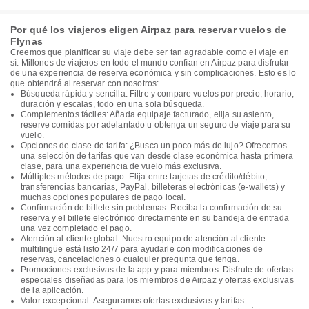
Por qué los viajeros eligen Airpaz para reservar vuelos de
Flynas
Creemos que planificar su viaje debe ser tan agradable como el viaje en
sí. Millones de viajeros en todo el mundo confían en Airpaz para disfrutar
de una experiencia de reserva económica y sin complicaciones. Esto es lo
que obtendrá al reservar con nosotros:
Búsqueda rápida y sencilla: Filtre y compare vuelos por precio, horario,
duración y escalas, todo en una sola búsqueda.
Complementos fáciles: Añada equipaje facturado, elija su asiento,
reserve comidas por adelantado u obtenga un seguro de viaje para su
vuelo.
Opciones de clase de tarifa: ¿Busca un poco más de lujo? Ofrecemos
una selección de tarifas que van desde clase económica hasta primera
clase, para una experiencia de vuelo más exclusiva.
Múltiples métodos de pago: Elija entre tarjetas de crédito/débito,
transferencias bancarias, PayPal, billeteras electrónicas (e-wallets) y
muchas opciones populares de pago local.
Confirmación de billete sin problemas: Reciba la confirmación de su
reserva y el billete electrónico directamente en su bandeja de entrada
una vez completado el pago.
Atención al cliente global: Nuestro equipo de atención al cliente
multilingüe está listo 24/7 para ayudarle con modificaciones de
reservas, cancelaciones o cualquier pregunta que tenga.
Promociones exclusivas de la app y para miembros: Disfrute de ofertas
especiales diseñadas para los miembros de Airpaz y ofertas exclusivas
de la aplicación.
Valor excepcional: Aseguramos ofertas exclusivas y tarifas