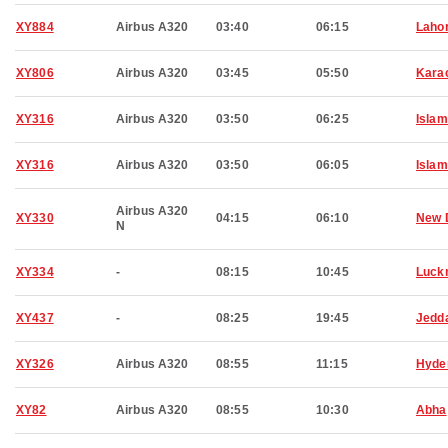
XY884
Airbus A320
03:40
06:15
Laho
XY806
Airbus A320
03:45
05:50
Kara
XY316
Airbus A320
03:50
06:25
Isla
XY316
Airbus A320
03:50
06:05
Isla
Airbus A320
XY330
04:15
06:10
New 
N
XY334
-
08:15
10:45
Luck
XY437
-
08:25
19:45
Jedd
XY326
Airbus A320
08:55
11:15
Hyde
XY82
Airbus A320
08:55
10:30
Abha