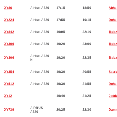
XY86
Airbus A320
17:15
18:50
Abha
XY224
Airbus A320
17:55
19:15
Doha
XY842
Airbus A320
19:05
22:10
Trab
XY306
Airbus A320
19:20
23:00
Trab
Airbus A320
XY306
19:20
22:35
Trab
N
XY354
Airbus A320
19:30
20:55
Salal
XY512
Airbus A320
19:30
21:55
Doha
XY12
-
19:40
21:25
Jedd
AIRBUS
XY739
20:25
22:30
Dam
A320