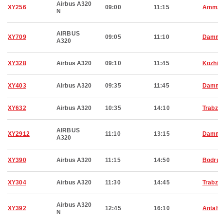
Airbus A320
XY256
09:00
11:15
Amm
N
AIRBUS
XY709
09:05
11:10
Dam
A320
XY328
Airbus A320
09:10
11:45
Kozh
XY403
Airbus A320
09:35
11:45
Dam
XY632
Airbus A320
10:35
14:10
Trab
AIRBUS
XY2912
11:10
13:15
Dam
A320
XY390
Airbus A320
11:15
14:50
Bodr
XY304
Airbus A320
11:30
14:45
Trab
Airbus A320
XY392
12:45
16:10
Anta
N