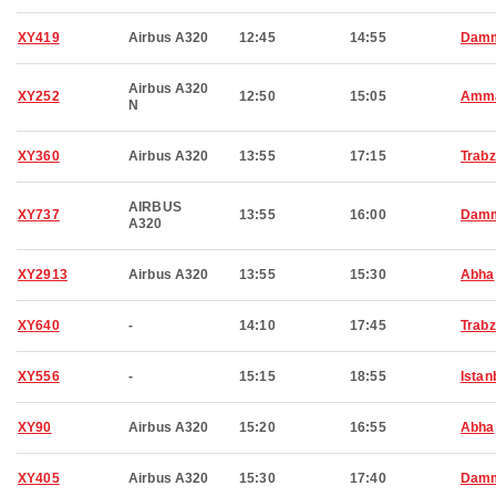
XY419
Airbus A320
12:45
14:55
Dam
Airbus A320
XY252
12:50
15:05
Amm
N
XY360
Airbus A320
13:55
17:15
Trab
AIRBUS
XY737
13:55
16:00
Dam
A320
XY2913
Airbus A320
13:55
15:30
Abha
XY640
-
14:10
17:45
Trab
XY556
-
15:15
18:55
Istan
XY90
Airbus A320
15:20
16:55
Abha
XY405
Airbus A320
15:30
17:40
Dam