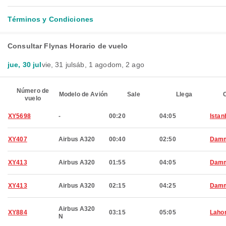
Términos y Condiciones
Consultar Flynas Horario de vuelo
jue, 30 jul
vie, 31 jul
sáb, 1 ago
dom, 2 ago
Número de
Modelo de Avión
Sale
Llega
C
vuelo
XY5698
-
00:20
04:05
Istan
XY407
Airbus A320
00:40
02:50
Dam
XY413
Airbus A320
01:55
04:05
Dam
XY413
Airbus A320
02:15
04:25
Dam
Airbus A320
XY884
03:15
05:05
Laho
N