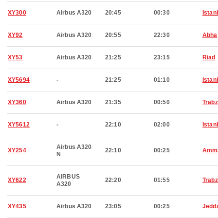
XY300
Airbus A320
20:45
00:30
Istan
XY92
Airbus A320
20:55
22:30
Abha
XY53
Airbus A320
21:25
23:15
Riad
XY5694
-
21:25
01:10
Istan
XY360
Airbus A320
21:35
00:50
Trab
XY5612
-
22:10
02:00
Istan
Airbus A320
XY254
22:10
00:25
Amm
N
AIRBUS
XY622
22:20
01:55
Trab
A320
XY435
Airbus A320
23:05
00:25
Jedd