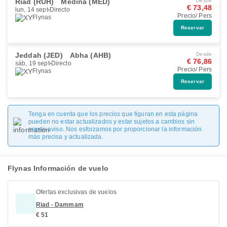
Riad (RUH)
Medina (MED)
Desde
€ 73,48
lun, 14 sept
Directo
Precio/ Pers
Flynas
Reservar
Jeddah (JED)
Abha (AHB)
Desde
€ 76,86
sáb, 19 sept
Directo
Precio/ Pers
Flynas
Reservar
Tenga en cuenta que los precios que figuran en esta página
pueden no estar actualizados y estar sujetos a cambios sin
previo aviso. Nos esforzamos por proporcionar la información
más precisa y actualizada.
Flynas Información de vuelo
Ofertas exclusivas de vuelos
Riad - Dammam
€ 51