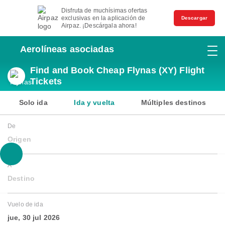
Disfruta de muchísimas ofertas
exclusivas en la aplicación de
Descargar
Airpaz. ¡Descárgala ahora!
Aerolíneas asociadas
Find and Book Cheap Flynas (XY) Flight
Tickets
Solo ida
Ida y vuelta
Múltiples destinos
De
Origen
A
Destino
Vuelo de ida
jue, 30 jul 2026