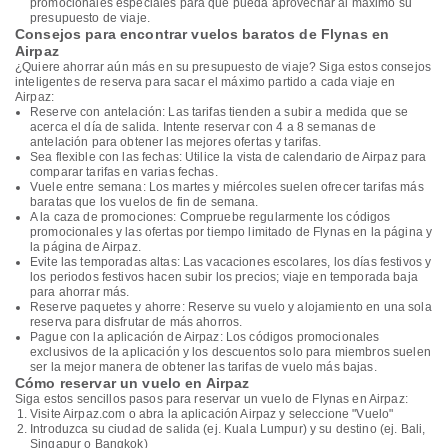
promocionales especiales para que pueda aprovechar al máximo su
presupuesto de viaje.
Consejos para encontrar vuelos baratos de Flynas en
Airpaz
¿Quiere ahorrar aún más en su presupuesto de viaje? Siga estos consejos
inteligentes de reserva para sacar el máximo partido a cada viaje en
Airpaz:
Reserve con antelación: Las tarifas tienden a subir a medida que se
acerca el día de salida. Intente reservar con 4 a 8 semanas de
antelación para obtener las mejores ofertas y tarifas.
Sea flexible con las fechas: Utilice la vista de calendario de Airpaz para
comparar tarifas en varias fechas.
Vuele entre semana: Los martes y miércoles suelen ofrecer tarifas más
baratas que los vuelos de fin de semana.
A la caza de promociones: Compruebe regularmente los códigos
promocionales y las ofertas por tiempo limitado de Flynas en la página y
la página de Airpaz.
Evite las temporadas altas: Las vacaciones escolares, los días festivos y
los periodos festivos hacen subir los precios; viaje en temporada baja
para ahorrar más.
Reserve paquetes y ahorre: Reserve su vuelo y alojamiento en una sola
reserva para disfrutar de más ahorros.
Pague con la aplicación de Airpaz: Los códigos promocionales
exclusivos de la aplicación y los descuentos solo para miembros suelen
ser la mejor manera de obtener las tarifas de vuelo más bajas.
Cómo reservar un vuelo en Airpaz
Siga estos sencillos pasos para reservar un vuelo de Flynas en Airpaz:
Visite Airpaz.com o abra la aplicación Airpaz y seleccione "Vuelo"
Introduzca su ciudad de salida (ej. Kuala Lumpur) y su destino (ej. Bali,
Singapur o Bangkok)