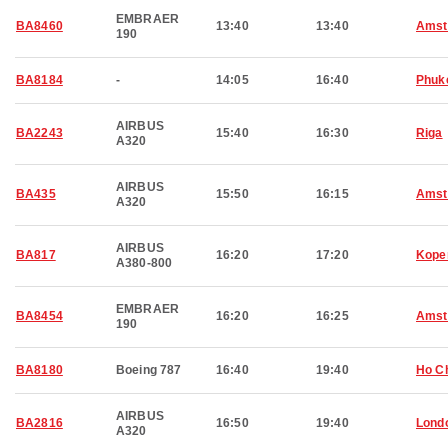
EMBRAER
BA8460
13:40
13:40
Amst
190
BA8184
-
14:05
16:40
Phuk
AIRBUS
BA2243
15:40
16:30
Riga
A320
AIRBUS
BA435
15:50
16:15
Amst
A320
AIRBUS
BA817
16:20
17:20
Kope
A380-800
EMBRAER
BA8454
16:20
16:25
Amst
190
BA8180
Boeing 787
16:40
19:40
Ho Ch
AIRBUS
BA2816
16:50
19:40
Lond
A320