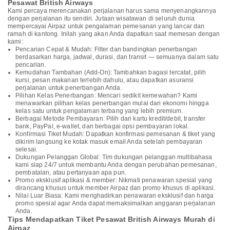
Pesawat British Airways
Kami percaya merencanakan perjalanan harus sama menyenangkannya
dengan perjalanan itu sendiri. Jutaan wisatawan di seluruh dunia
mempercayai Airpaz untuk pengalaman pemesanan yang lancar dan
ramah di kantong. Inilah yang akan Anda dapatkan saat memesan dengan
kami:
Pencarian Cepat & Mudah: Filter dan bandingkan penerbangan
berdasarkan harga, jadwal, durasi, dan transit — semuanya dalam satu
pencarian.
Kemudahan Tambahan (Add-On): Tambahkan bagasi tercatat, pilih
kursi, pesan makanan terlebih dahulu, atau dapatkan asuransi
perjalanan untuk penerbangan Anda.
Pilihan Kelas Penerbangan: Mencari sedikit kemewahan? Kami
menawarkan pilihan kelas penerbangan mulai dari ekonomi hingga
kelas satu untuk pengalaman terbang yang lebih premium.
Berbagai Metode Pembayaran: Pilih dari kartu kredit/debit, transfer
bank, PayPal, e-wallet, dan berbagai opsi pembayaran lokal.
Konfirmasi Tiket Mudah: Dapatkan konfirmasi pemesanan & tiket yang
dikirim langsung ke kotak masuk email Anda setelah pembayaran
selesai.
Dukungan Pelanggan Global: Tim dukungan pelanggan multibahasa
kami siap 24/7 untuk membantu Anda dengan perubahan pemesanan,
pembatalan, atau pertanyaan apa pun.
Promo eksklusif aplikasi & member: Nikmati penawaran spesial yang
dirancang khusus untuk member Airpaz dan promo khusus di aplikasi.
Nilai Luar Biasa: Kami menghadirkan penawaran eksklusif dan harga
promo spesial agar Anda dapat memaksimalkan anggaran perjalanan
Anda.
Tips Mendapatkan Tiket Pesawat British Airways Murah di
Airpaz