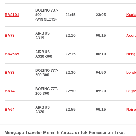
BOEING 737-
BA8191
800
21:45
23:05
Kual
(WINGLETS)
AIRBUS
BA78
22:10
06:15
Accr
A319
AIRBUS
BA4565
22:15
00:10
Hong
A330-300
BOEING 777-
BA83
22:30
04:50
Lond
200/300
BOEING 777-
BA74
22:50
05:20
Lago
200/300
AIRBUS
BA64
22:55
06:15
Nairo
A320
Mengapa Traveler Memilih Airpaz untuk Pemesanan Tiket