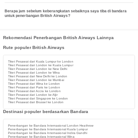
Berapa jam sebelum keberangkatan sebaiknya saya tiba di bandara
untuk penerbangan British Airways?
Rekomendasi Penerbangan British Airways Lainnya
Rute populer British Airways
Tiket Pesawat dari Kuala Lumpur ke London
Tiket Pesawat dari London ke Kuala Lumpur
Tiket Pesawat dari London ke New Delhi
Tiket Pesawat dari London ke Wina
Tiket Pesawat dari New Delhi ke London
Tiket Pesawat dari London ke Mumbai
Tiket Pesawat dari Wina ke London
Tiket Pesawat dari Paris ke London
Tiket Pesawat dari Accra ke London
Tiket Pesawat dari London ke Aljir
Tiket Pesawat dari Singapore ke London
Tiket Pesawat dari Brussel ke London
Destinasi populer berdasarkan Bandara
Penerbangan ke Bandara Internasional London Heathrow
Penerbangan ke Bandara Internasional Kuala Lumpur
Penerbangan ke Bandara Internasional Indira Gandhi
Penerbangan ke Bandara Internasional Wina