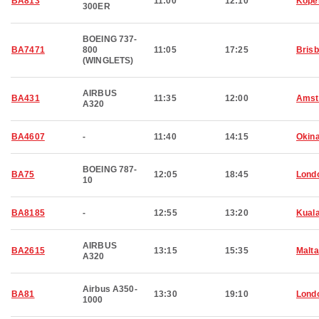
BA813
11:00
12:10
Kope
300ER
BOEING 737-
BA7471
800
11:05
17:25
Bris
(WINGLETS)
AIRBUS
BA431
11:35
12:00
Amst
A320
BA4607
-
11:40
14:15
Okin
BOEING 787-
BA75
12:05
18:45
Lond
10
BA8185
-
12:55
13:20
Kual
AIRBUS
BA2615
13:15
15:35
Malta
A320
Airbus A350-
BA81
13:30
19:10
Lond
1000