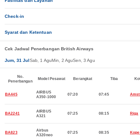
Fasilitas dan Layanan
Check-in
Syarat dan Ketentuan
Cek Jadwal Penerbangan British Airways
Jum, 31 Jul
Sab, 1 Agu
Min, 2 Agu
Sen, 3 Agu
No.
Model Pesawat
Berangkat
Tiba
Ko
Penerbangan
AIRBUS
BA445
07:20
07:45
Amst
A350-1000
AIRBUS
BA2241
07:25
08:15
Riga
A321
Airbus
BA823
07:25
08:35
Kope
A320neo