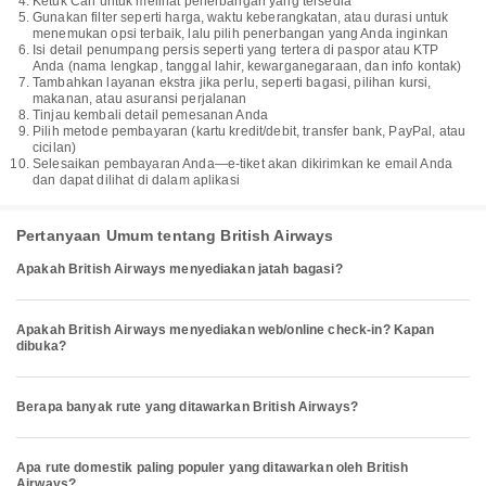
Ketuk Cari untuk melihat penerbangan yang tersedia
Gunakan filter seperti harga, waktu keberangkatan, atau durasi untuk
menemukan opsi terbaik, lalu pilih penerbangan yang Anda inginkan
Isi detail penumpang persis seperti yang tertera di paspor atau KTP
Anda (nama lengkap, tanggal lahir, kewarganegaraan, dan info kontak)
Tambahkan layanan ekstra jika perlu, seperti bagasi, pilihan kursi,
makanan, atau asuransi perjalanan
Tinjau kembali detail pemesanan Anda
Pilih metode pembayaran (kartu kredit/debit, transfer bank, PayPal, atau
cicilan)
Selesaikan pembayaran Anda—e-tiket akan dikirimkan ke email Anda
dan dapat dilihat di dalam aplikasi
Pertanyaan Umum tentang British Airways
Apakah British Airways menyediakan jatah bagasi?
Apakah British Airways menyediakan web/online check-in? Kapan
dibuka?
Berapa banyak rute yang ditawarkan British Airways?
Apa rute domestik paling populer yang ditawarkan oleh British
Airways?