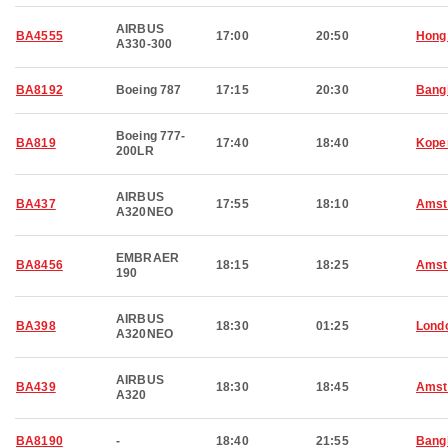
AIRBUS
BA4555
17:00
20:50
Hong
A330-300
BA8192
Boeing 787
17:15
20:30
Bang
Boeing 777-
BA819
17:40
18:40
Kope
200LR
AIRBUS
BA437
17:55
18:10
Amst
A320NEO
EMBRAER
BA8456
18:15
18:25
Amst
190
AIRBUS
BA398
18:30
01:25
Lond
A320NEO
AIRBUS
BA439
18:30
18:45
Amst
A320
BA8190
-
18:40
21:55
Bang