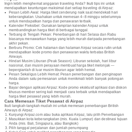
Ingin lebih menghemat anggaran traveling Anda? Ikuti tips ini untuk
mendapatkan keuntungan maksimal dari setiap traveling di Airpaz:
Pesan Lebih Awal: Harga tiket cenderung naik saat mendekati hari
keberangkatan. Usahakan untuk memesan 4–8 minggu sebelumnya
untuk mendapatkan harga dan penawaran terbaik.
Kalender Fleksibel: Gunakan tampilan kalender Airpaz untuk
membandingkan harga tiket di berbagai tanggal.
Terbang di Tengah Pekan: Penerbangan di hari Selasa dan Rabu
biasanya menawarkan harga yang lebih murah daripada penerbangan
akhir pekan.
Berburu Promo: Cek halaman dan halaman Airpaz secara rutin untuk
mendapatkan kode promo dan penawaran waktu terbatas British
Airways.
Hindari Musim Liburan (Peak Season): Liburan sekolah, hari libur
nasional, dan musim perayaan membuat harga tiket melonjak —
bepergianlah di luar musim liburan agar lebih hemat.
Pesan Sekaligus Lebih Hemat: Pesan penerbangan dan penginapan
Anda dalam satu pemesanan untuk menikmati lebih banyak potongan
harga.
Bayar dengan aplikasi Airpaz: Kode promo eksklusif aplikasi dan diskon
khusus member sering kali menjadi cara terbaik untuk mendapatkan
harga tiket pesawat yang lebih murah.
Cara Memesan Tiket Pesawat di Airpaz
Ikuti langkah-langkah mudah ini untuk memesan penerbangan British
Airways di Airpaz:
Kunjungi Airpaz.com atau buka aplikasi Airpaz, lalu pilih Penerbangan
Masukkan kota keberangkatan (mis. Kuala Lumpur) dan destinasi tujuan
Anda (mis. Bali, Singapura, atau Bangkok)
Pilih tanggal perjalanan dan jumlah penumpang