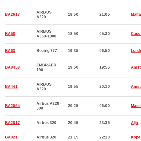
AIRBUS
BA2617
18:50
21:05
Malta
A320
AIRBUS
BA58
18:50
05:30
Cape
A350-1000
BA63
Boeing 777
19:35
06:50
Lond
EMBRAER
BA8458
19:50
19:55
Amst
190
AIRBUS
BA441
19:55
20:10
Amst
A320
Airbus A220-
BA2064
20:25
06:00
Mauri
300
BA2817
Airbus 320
20:45
23:35
Aljir
BA821
Airbus 320
21:15
22:10
Kope