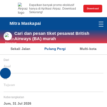
Dapatkan banyak promo eksklusif
hanya di Aplikasi Airpaz. Download
Download
Sekarang!
Mitra Maskapai
Cari dan pesan tiket pesawat British
Airways (BA) murah
Sekali Jalan
Pulang Pergi
Multi-kota
Dari
Asal
Ke
Tujuan
Keberangkatan
Jum, 31 Jul 2026