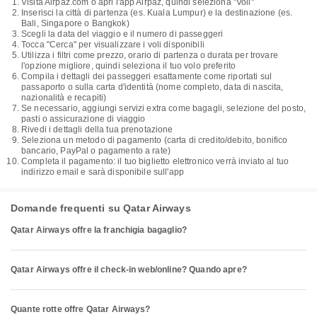
Visita Airpaz.com o apri l'app Airpaz, quindi seleziona "Voli"
Inserisci la città di partenza (es. Kuala Lumpur) e la destinazione (es.
Bali, Singapore o Bangkok)
Scegli la data del viaggio e il numero di passeggeri
Tocca "Cerca" per visualizzare i voli disponibili
Utilizza i filtri come prezzo, orario di partenza o durata per trovare
l'opzione migliore, quindi seleziona il tuo volo preferito
Compila i dettagli dei passeggeri esattamente come riportati sul
passaporto o sulla carta d'identità (nome completo, data di nascita,
nazionalità e recapiti)
Se necessario, aggiungi servizi extra come bagagli, selezione del posto,
pasti o assicurazione di viaggio
Rivedi i dettagli della tua prenotazione
Seleziona un metodo di pagamento (carta di credito/debito, bonifico
bancario, PayPal o pagamento a rate)
Completa il pagamento: il tuo biglietto elettronico verrà inviato al tuo
indirizzo email e sarà disponibile sull'app
Domande frequenti su Qatar Airways
Qatar Airways offre la franchigia bagaglio?
Qatar Airways offre il check-in web/online? Quando apre?
Quante rotte offre Qatar Airways?