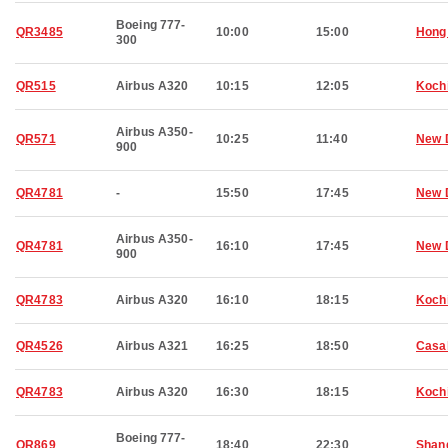
Boeing 777-
QR3485
10:00
15:00
Hong
300
QR515
Airbus A320
10:15
12:05
Koch
Airbus A350-
QR571
10:25
11:40
New 
900
QR4781
-
15:50
17:45
New 
Airbus A350-
QR4781
16:10
17:45
New 
900
QR4783
Airbus A320
16:10
18:15
Koch
QR4526
Airbus A321
16:25
18:50
Casa
QR4783
Airbus A320
16:30
18:15
Koch
Boeing 777-
QR869
18:40
22:30
Shan