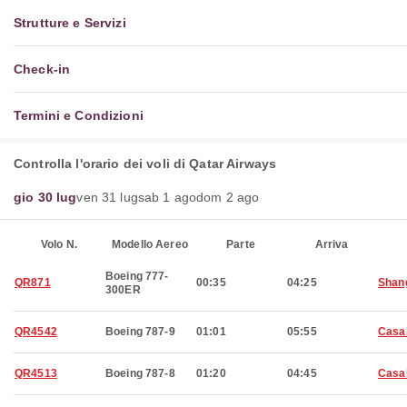
Strutture e Servizi
Check-in
Termini e Condizioni
Controlla l'orario dei voli di Qatar Airways
gio 30 lug
ven 31 lug
sab 1 ago
dom 2 ago
Volo N.
Modello Aereo
Parte
Arriva
Boeing 777-
QR871
00:35
04:25
Shan
300ER
QR4542
Boeing 787-9
01:01
05:55
Casa
QR4513
Boeing 787-8
01:20
04:45
Casa