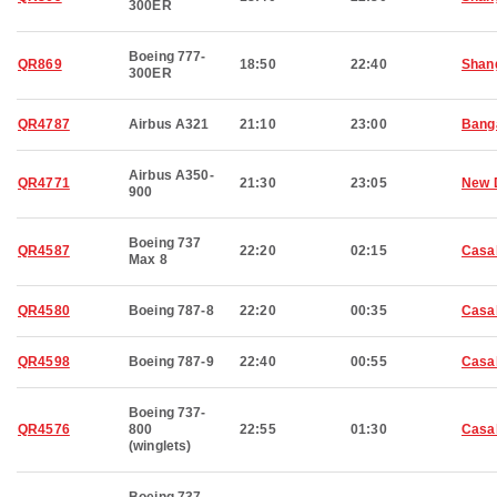
300ER
Boeing 777-
QR869
18:50
22:40
Shan
300ER
QR4787
Airbus A321
21:10
23:00
Bang
Airbus A350-
QR4771
21:30
23:05
New 
900
Boeing 737
QR4587
22:20
02:15
Casa
Max 8
QR4580
Boeing 787-8
22:20
00:35
Casa
QR4598
Boeing 787-9
22:40
00:55
Casa
Boeing 737-
QR4576
800
22:55
01:30
Casa
(winglets)