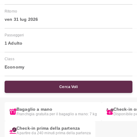
Ritorno
ven 31 lug 2026
Passeggeri
1 Adulto
Class
Economy
Cerca Voli
Bagaglio a mano
Check-in o
Franchigia gratuita per il bagaglio a mano: 7 kg
Disponibile pe
Check-in prima della partenza
A partire da 240 minuti prima della partenza