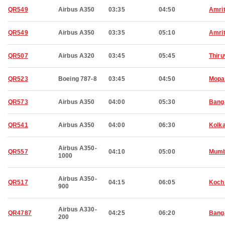
QR549
Airbus A350
03:35
04:50
Amri
QR549
Airbus A350
03:35
05:10
Amri
QR507
Airbus A320
03:45
05:45
Thir
QR523
Boeing 787-8
03:45
04:50
Mopa
QR573
Airbus A350
04:00
05:30
Bang
QR541
Airbus A350
04:00
06:30
Kolk
Airbus A350-
QR557
04:10
05:00
Mumb
1000
Airbus A350-
QR517
04:15
06:05
Koch
900
Airbus A330-
QR4787
04:25
06:20
Bang
200