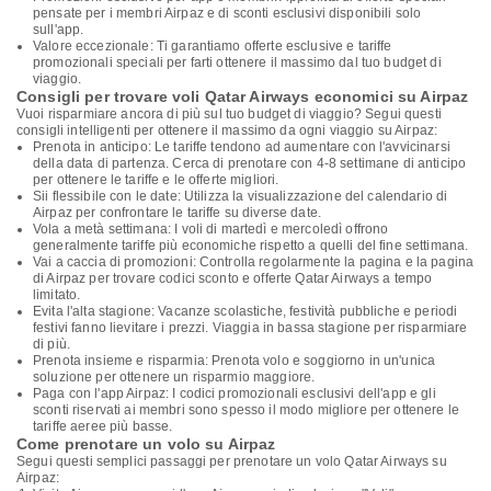
pensate per i membri Airpaz e di sconti esclusivi disponibili solo
sull'app.
Valore eccezionale: Ti garantiamo offerte esclusive e tariffe
promozionali speciali per farti ottenere il massimo dal tuo budget di
viaggio.
Consigli per trovare voli Qatar Airways economici su Airpaz
Vuoi risparmiare ancora di più sul tuo budget di viaggio? Segui questi
consigli intelligenti per ottenere il massimo da ogni viaggio su Airpaz:
Prenota in anticipo: Le tariffe tendono ad aumentare con l'avvicinarsi
della data di partenza. Cerca di prenotare con 4-8 settimane di anticipo
per ottenere le tariffe e le offerte migliori.
Sii flessibile con le date: Utilizza la visualizzazione del calendario di
Airpaz per confrontare le tariffe su diverse date.
Vola a metà settimana: I voli di martedì e mercoledì offrono
generalmente tariffe più economiche rispetto a quelli del fine settimana.
Vai a caccia di promozioni: Controlla regolarmente la pagina e la pagina
di Airpaz per trovare codici sconto e offerte Qatar Airways a tempo
limitato.
Evita l'alta stagione: Vacanze scolastiche, festività pubbliche e periodi
festivi fanno lievitare i prezzi. Viaggia in bassa stagione per risparmiare
di più.
Prenota insieme e risparmia: Prenota volo e soggiorno in un'unica
soluzione per ottenere un risparmio maggiore.
Paga con l'app Airpaz: I codici promozionali esclusivi dell'app e gli
sconti riservati ai membri sono spesso il modo migliore per ottenere le
tariffe aeree più basse.
Come prenotare un volo su Airpaz
Segui questi semplici passaggi per prenotare un volo Qatar Airways su
Airpaz: