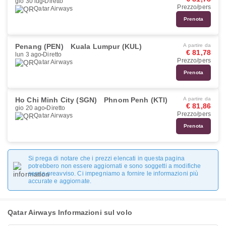
gio 30 lug
Diretto
Prezzo/pers
Qatar Airways
Prenota
Penang (PEN)
Kuala Lumpur (KUL)
A partire da
€ 81,78
lun 3 ago
Diretto
Prezzo/pers
Qatar Airways
Prenota
Ho Chi Minh City (SGN)
Phnom Penh (KTI)
A partire da
€ 81,86
gio 20 ago
Diretto
Prezzo/pers
Qatar Airways
Prenota
Si prega di notare che i prezzi elencati in questa pagina
potrebbero non essere aggiornati e sono soggetti a modifiche
senza preavviso. Ci impegniamo a fornire le informazioni più
accurate e aggiornate.
Qatar Airways Informazioni sul volo