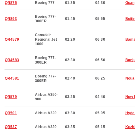
QR875
Boeing 777
01:35
04:30
Guan
Boeing 777-
QR893
01:45
05:55
Beiji
300ER
Canadair
QR4579
Regional Jet
02:20
06:30
Bam
1000
Boeing 777-
QR4583
02:30
06:50
Banju
300ER
Boeing 777-
QR4581
02:40
06:25
Noua
300ER
Airbus A350-
QR579
03:25
04:40
New 
900
QR501
Airbus A320
03:30
05:05
Hyde
QR537
Airbus A320
03:35
05:15
Kozh