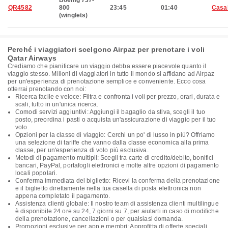
Boeing 737-
QR4582
800
23:45
01:40
Casa
(winglets)
Perché i viaggiatori scelgono Airpaz per prenotare i voli
Qatar Airways
Crediamo che pianificare un viaggio debba essere piacevole quanto il
viaggio stesso. Milioni di viaggiatori in tutto il mondo si affidano ad Airpaz
per un'esperienza di prenotazione semplice e conveniente. Ecco cosa
otterrai prenotando con noi:
Ricerca facile e veloce: Filtra e confronta i voli per prezzo, orari, durata e
scali, tutto in un'unica ricerca.
Comodi servizi aggiuntivi: Aggiungi il bagaglio da stiva, scegli il tuo
posto, preordina i pasti o acquista un'assicurazione di viaggio per il tuo
volo.
Opzioni per la classe di viaggio: Cerchi un po' di lusso in più? Offriamo
una selezione di tariffe che vanno dalla classe economica alla prima
classe, per un'esperienza di volo più esclusiva.
Metodi di pagamento multipli: Scegli tra carte di credito/debito, bonifici
bancari, PayPal, portafogli elettronici e molte altre opzioni di pagamento
locali popolari.
Conferma immediata del biglietto: Ricevi la conferma della prenotazione
e il biglietto direttamente nella tua casella di posta elettronica non
appena completato il pagamento.
Assistenza clienti globale: Il nostro team di assistenza clienti multilingue
è disponibile 24 ore su 24, 7 giorni su 7, per aiutarti in caso di modifiche
della prenotazione, cancellazioni o per qualsiasi domanda.
Promozioni esclusive per app e membri: Approfitta di offerte speciali