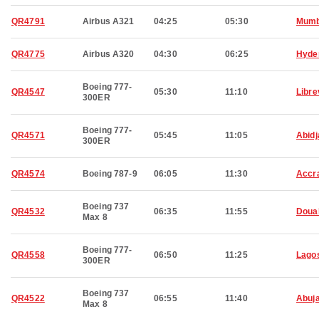
QR4791
Airbus A321
04:25
05:30
Mumb
QR4775
Airbus A320
04:30
06:25
Hyde
Boeing 777-
QR4547
05:30
11:10
Libre
300ER
Boeing 777-
QR4571
05:45
11:05
Abidj
300ER
QR4574
Boeing 787-9
06:05
11:30
Accr
Boeing 737
QR4532
06:35
11:55
Doua
Max 8
Boeing 777-
QR4558
06:50
11:25
Lago
300ER
Boeing 737
QR4522
06:55
11:40
Abuj
Max 8