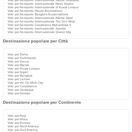
Volo per Aeroporto Internazionale Hazrat Shahjalal
Volo per Aeroporto internazionale Ninoy Aquino
Volo per Aeroporto Internazionale di Kuala Lumpur
Volo per Aeroporto Houari Boumediene
Volo per Aeroporto Bangkok-Suvarnabhumi
Volo per Aeroporto Internazionale Allama Iqbal
Volo per Aeroporto Internazionale Tan Son Nhat
Volo per Aeroporto Casablanca Muhammad V
Volo per Aeroporto internazionale Juanda
Volo per Aeroporto Internazionale Queen Alia
Destinazione popolare per Città
Volo per Doha
Volo per Kathmandu
Volo per Dacca
Volo per Manila
Volo per Kuala Lumpur
Volo per Algeri
Volo per Bangkok
Volo per Lahore
Volo per Ho Chi Minh City
Volo per Casablanca
Volo per Surabaya
Volo per Amman
Destinazione popolare per Continente
Volo per Asia
Volo per Africa
Volo per Europa
Volo per Nord America
Volo per Sud America