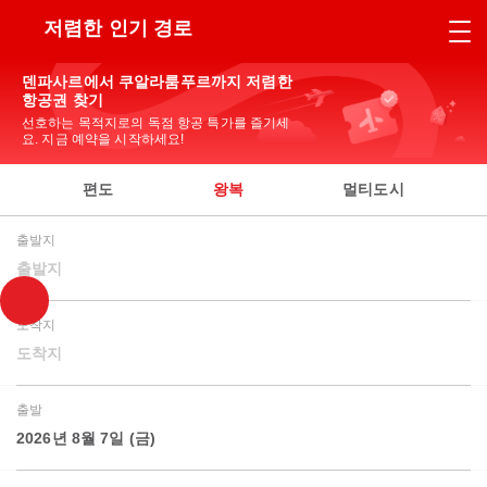
저렴한 인기 경로
덴파사르에서 쿠알라룸푸르까지 저렴한
항공권 찾기
선호하는 목적지로의 독점 항공 특가를 즐기세
요. 지금 예약을 시작하세요!
편도
왕복
멀티도시
출발지
출발지
도착지
도착지
출발
2026년 8월 7일 (금)