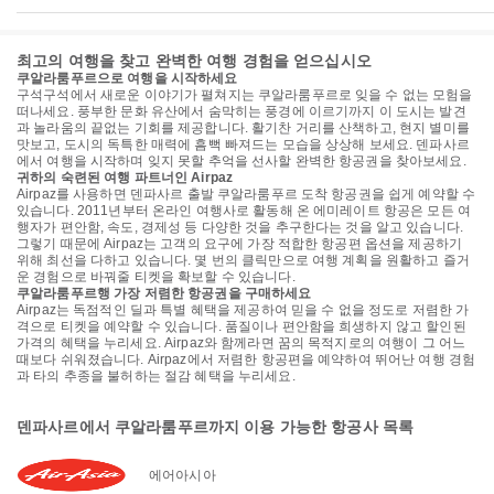
최고의 여행을 찾고 완벽한 여행 경험을 얻으십시오
쿠알라룸푸르으로 여행을 시작하세요
구석구석에서 새로운 이야기가 펼쳐지는 쿠알라룸푸르로 잊을 수 없는 모험을
떠나세요. 풍부한 문화 유산에서 숨막히는 풍경에 이르기까지 이 도시는 발견
과 놀라움의 끝없는 기회를 제공합니다. 활기찬 거리를 산책하고, 현지 별미를
맛보고, 도시의 독특한 매력에 흠뻑 빠져드는 모습을 상상해 보세요. 덴파사르
에서 여행을 시작하며 잊지 못할 추억을 선사할 완벽한 항공권을 찾아보세요.
귀하의 숙련된 여행 파트너인 Airpaz
Airpaz를 사용하면 덴파사르 출발 쿠알라룸푸르 도착 항공권을 쉽게 예약할 수
있습니다. 2011년부터 온라인 여행사로 활동해 온 에미레이트 항공은 모든 여
행자가 편안함, 속도, 경제성 등 다양한 것을 추구한다는 것을 알고 있습니다.
그렇기 때문에 Airpaz는 고객의 요구에 가장 적합한 항공편 옵션을 제공하기
위해 최선을 다하고 있습니다. 몇 번의 클릭만으로 여행 계획을 원활하고 즐거
운 경험으로 바꿔줄 티켓을 확보할 수 있습니다.
쿠알라룸푸르행 가장 저렴한 항공권을 구매하세요
Airpaz는 독점적인 딜과 특별 혜택을 제공하여 믿을 수 없을 정도로 저렴한 가
격으로 티켓을 예약할 수 있습니다. 품질이나 편안함을 희생하지 않고 할인된
가격의 혜택을 누리세요. Airpaz와 함께라면 꿈의 목적지로의 여행이 그 어느
때보다 쉬워졌습니다. Airpaz에서 저렴한 항공편을 예약하여 뛰어난 여행 경험
과 타의 추종을 불허하는 절감 혜택을 누리세요.
덴파사르에서 쿠알라룸푸르까지 이용 가능한 항공사 목록
에어아시아