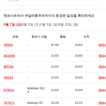
덴파사르에서 쿠알라룸푸르까지의 항공편 일정을 확인하세요
8월 7일 (금)
8월 8일 (토)
8월 9일 (일)
8월 10일 (월)
편명
항공기 모델
출발
도착
QZ550
-
07:00
10:05
덴파
EK3458
-
11:55
15:05
덴파
ID5192
-
11:55
15:05
덴파
OD192
-
11:55
15:05
덴파
BOEING 787-
EY5611
11:55
15:05
덴파
9
TK7671
Boeing 737
12:25
15:35
덴파