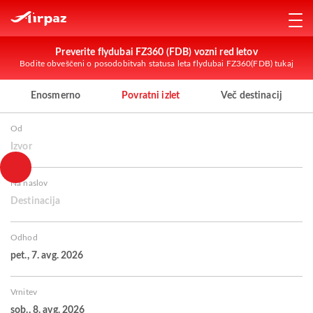
Preverite flydubai FZ360 (FDB) vozni red letov
Bodite obveščeni o posodobitvah statusa leta flydubai FZ360(FDB) tukaj
Enosmerno
Povratni izlet
Več destinacij
Od
Izvor
Na naslov
Destinacija
Odhod
pet., 7. avg. 2026
Vrnitev
sob., 8. avg. 2026