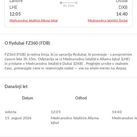
Lahore
Dubai
3h 35m
LHE
DXB
12:05
14:40
Mednarodno letališče Allama Iqbal
Mednarodno letališče Dubai
O flydubai FZ360 (FDB)
FZ360
(
FDB
) je redna linija, ki jo upravlja
flydubai
, ki povezuje
-
s povprečnim
časom leta
3h 35m
. Odpravlja se iz
Mednarodno letališče Allama Iqbal (LHE)
in pristane v
Mednarodno letališče Dubai (DXB)
. Preglejte urnike v realnem
času, primerjajte cene in rezervirajte sedež — vse na enem mestu na Airpaz.
Današnji let
Datum
Odhod
sobota
12:05
14:40
15. avgust 2026
Mednarodno letališče Allama
Mednarodno le
Iqbal