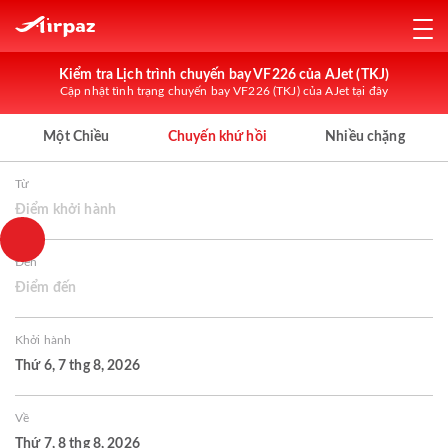
Kiểm tra Lịch trình chuyến bay VF226 của AJet (TKJ)
Cập nhật tình trạng chuyến bay VF226 (TKJ) của AJet tại đây
Một Chiều
Chuyến khứ hồi
Nhiều chặng
Từ
Điểm khởi hành
Đến
Điểm đến
Khởi hành
Thứ 6, 7 thg 8, 2026
Về
Thứ 7, 8 thg 8, 2026