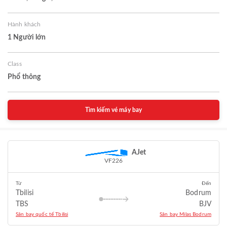
Hành khách
1 Người lớn
Class
Phổ thông
Tìm kiếm vé máy bay
AJet
VF226
Từ
Đến
Tbilisi
Bodrum
TBS
BJV
Sân bay quốc tế Tbilisi
Sân bay Milas Bodrum