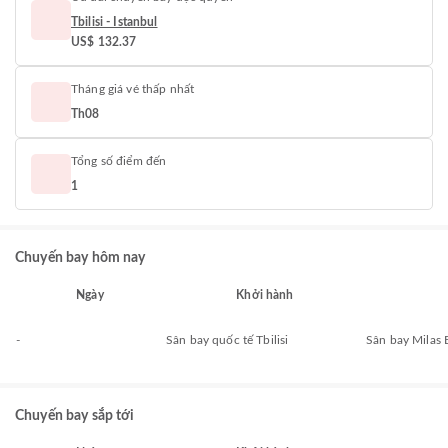
Tbilisi - Istanbul
US$ 132.37
Tháng giá vé thấp nhất
Th08
Tổng số điểm đến
1
Chuyến bay hôm nay
Ngày
Khởi hành
-
Sân bay quốc tế Tbilisi
Sân bay Milas
Chuyến bay sắp tới