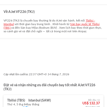
Về AJet VF226 (TKJ)
VF226
(
TKJ
) là chuyến bay thường lệ do
AJet
vận hành, kết nối
Tbilisi -
Istanbul
với thời gian bay trung bình
. Khởi hành từ
Sân bay quốc tế Tbilisi
(TBS)
và đến
Sân bay Milas Bodrum (BJV)
. Xem lịch bay theo thời gian thực,
so sánh giá vé và đặt chỗ ngồi — tất cả trong một nơi trên Airpaz.
Cập nhật lần cuối
lúc 22:37 GMT+0 14 tháng 7, 2026
Đặt vé và nhận những ưu đãi chuyến bay tốt nhất AJet VF226
(TKJ)
Tbilisi (TBS)
Istanbul (SAW)
Bắt đầu từ
US$ 132.37
Thứ 4, 5 thg 8
Bay thẳng